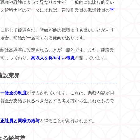
、職種や経験によって異なりますが、一般的には比較的高い
クス給料ナビのデータによれば、建設作業員の派遣社員の
平
験に応じて優遇され、時給が他の職種よりも高いことがあり
く場合、時給が一層高くなる傾向があります。
時給は高水準に設定されることが一般的です。また、建設業
が高まっており、
高収入を得やすい環境
が整っています。
建設業界
同一賃金の制度
が導入されています。これは、業務内容が同
の賃金が支給されるべきだとする考え方から生まれたもので
、
正社員と同様の給与
を得ることが期待されます。
よる給与差