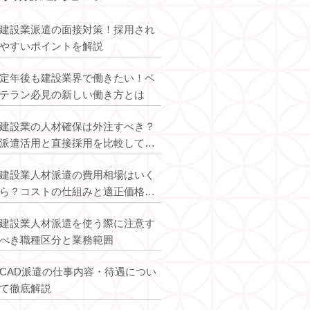
建設業派遣の面接対策！採用され
やすいポイントを解説
定年後も建設業界で働きたい！ベ
テラン必見の新しい働き方とは
建設業の人材確保は外注すべき？
派遣活用と直接採用を比較して最
適解を解説
建設業人材派遣の費用相場はいく
ら？コストの仕組みと適正価格を
解説
オープンアップコンスト
建設業人材派遣を使う際に注意す
ラクション
べき職種区分と業務範囲
CAD派遣の仕事内容・待遇につい
て徹底解説