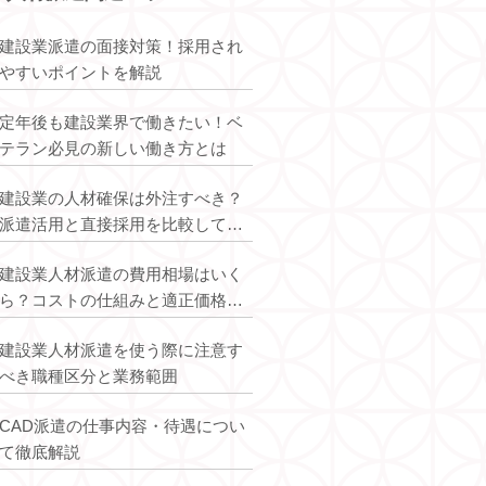
オープンアップコンスト
建設業派遣の面接対策！採用され
ラクション
やすいポイントを解説
定年後も建設業界で働きたい！ベ
テラン必見の新しい働き方とは
建設業の人材確保は外注すべき？
派遣活用と直接採用を比較して最
引用元：https://www.openup-construction.co.jp/
適解を解説
自身のキャリアやニーズにあった現
建設業人材派遣の費用相場はいく
場で働きたい方
ら？コストの仕組みと適正価格を
ワークライフバランスを重視したい
解説
方
建設業人材派遣を使う際に注意す
就職・転職をサポートしてほしい方
べき職種区分と業務範囲
CAD派遣の仕事内容・待遇につい
て徹底解説