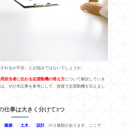
用されるか不安」とお悩みではないでしょうか。
採用担当者に伝わる志望動機の答え方
について解説していき
方は、ぜひ本記事を参考にして、面接で志望動機を伝えまし
の仕事は大きく分けて
3
つ
、「
建築
」「
土木
」「
設計
」の３種類があります。ここで