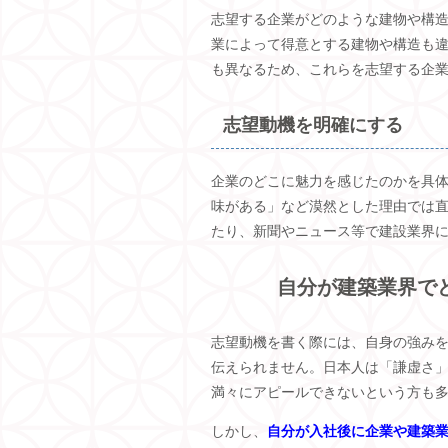
志望する企業がどのような建物や構
業によって得意とする建物や構造も
も異なるため、これらを志望する企
志望動機を明確にする
企業のどこに魅力を感じたのかを具
味がある」など漠然とした理由では
たり、新聞やニュース等で建設業界
自分が建築業界で
志望動機を書く際には、自身の強み
伝えられません。日本人は「謙虚さ
満々にアピールできないという方も
しかし、
自分が入社後に企業や建築