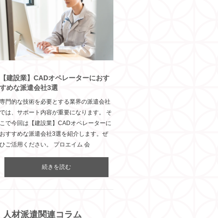
引用元：https://www.openup-construction.co.jp/
【建設業】CADオペレーターにおす
自身のキャリアやニーズにあった現
すめな派遣会社3選
場で働きたい方
専門的な技術を必要とする業界の派遣会社
ワークライフバランスを重視したい
では、サポート内容が重要になります。 そ
方
こで今回は【建設業】CADオペレーターに
就職・転職をサポートしてほしい方
おすすめな派遣会社3選を紹介します。ぜ
ひご活用ください。 プロエイム 会
続きを読む
人材派遣関連コラム
利益を最大化する人材採用・転職サー