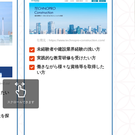
引用元：https://www.technopro-construction.com/
未経験者や建設業界経験の浅い方
実践的な教育研修を受けたい方
働きながら様々な資格等を取得した
い方
m2.co/
したい
スクロールできます
社を探