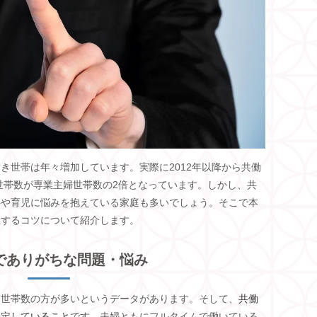
働き世帯は年々増加しています。実際に
2012
年以降から共働
世帯数が専業主婦世帯数の
2
倍となっています。しかし、共
事や育児に悩みを抱えている家庭も多いでしょう。そこで本
担するコツについて紹介します。
でありがちな問題・悩み
き世帯数の方が多いというデータがあります。そして、
共働
安定していること
です。夫婦ともにフルタイムで働いている