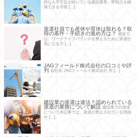
的な人手不足が続いている建設業界。即戦力を確
保できる手段 […]
派遣社員でも産休や育休は取れる？取
得の条件・手続きの進め方は？
最近で
は、ワークライフバランスを整えるために派遣社
員になる方 […]
JAGフィールド株式会社の口コミや評
判
会社名 JAGフィールド株式会社 所 […]
建設業の派遣は違法？認められている
派遣の業務について解説
建設業での派遣
について本記事では、派遣が禁止されている理由
や […]