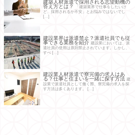
建築人材派遣で採用される志望動機の
答え方とは？
「建築業界で仕事をしたいけ
ど、採用されるか不安」とお悩みではないでし
[…]
建設業界は派遣禁止？派遣社員でも従
事できる業務を紹介
建設業においては、派
遣社員の使用は原則禁止されています。しかし、
すべ […]
建設業人材派遣で寮完備の求人はあ
る？仕事と住まいを一緒に探す方法
建
設業で派遣社員として働く際、寮完備の求人を探
す方法は多くあります。 […]