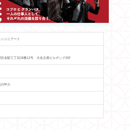
エンジニアード
区名駅三丁目28番12号 大名古屋ビルヂング25F
清川甲介