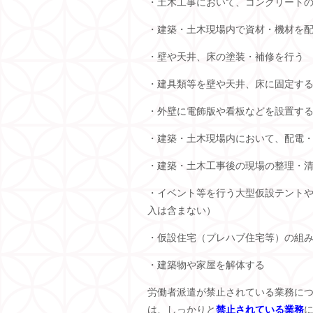
・土木工事において、コンクリート
・建築・土木現場内で資材・機材を
・壁や天井、床の塗装・補修を行う
・建具類等を壁や天井、床に固定す
・外壁に電飾版や看板などを設置す
・建築・土木現場内において、配電
・建築・土木工事後の現場の整理・
・イベント等を行う大型仮設テント
入は含まない）
・仮設住宅（プレハブ住宅等）の組
・建築物や家屋を解体する
労働者派遣が禁止されている業務に
は、しっかりと
禁止されている業務